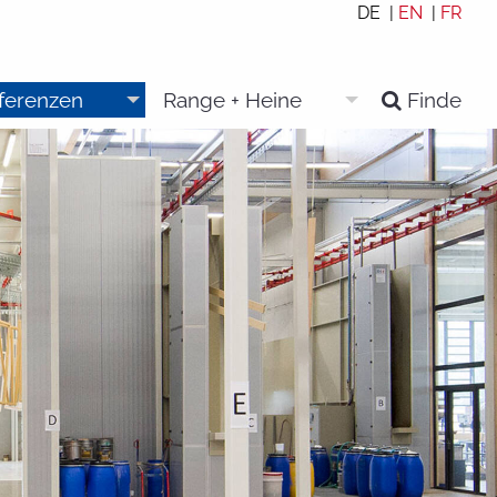
DE |
EN
|
FR
eferenzen
Range + Heine
Finde