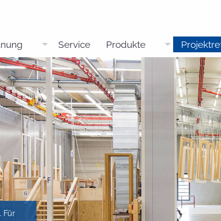
anung
Service
Produkte
Projektr
. Für