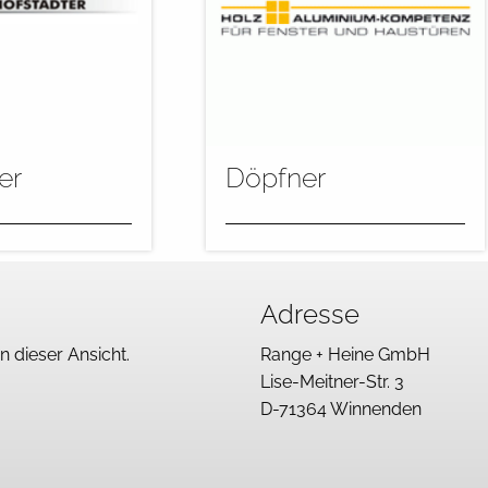
er
Döpfner
ung von Fenstern
Im Range + Heine
en und deckenden
Flutzentrum werden die Teile
Adresse
olgt in der
automatisch imprägniert und
lowcomat-M“...
grundiert. Dabei kommen für
in dieser Ansicht.
Range + Heine GmbH
die...
Lise-Meitner-Str. 3
D-71364 Winnenden