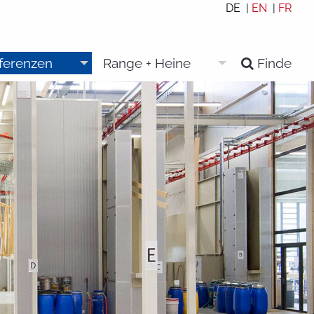
DE |
EN
|
FR
eferenzen
Range + Heine
Finde