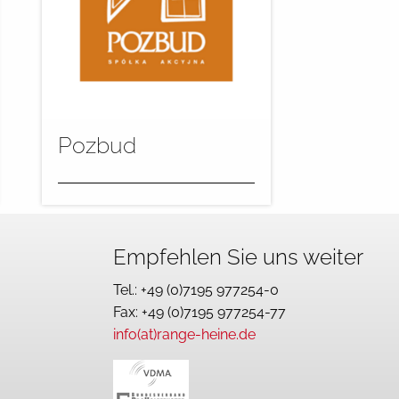
Pozbud
Der polnische
Fensterhersteller Pozbud
Empfehlen Sie uns weiter
setzt seit zwei Jahren auf die
Lackieranlagenkonzepte von
Tel.: +49 (0)7195 977254-0
Range+Heine...
Fax: +49 (0)7195 977254-77
info(at)range-heine.de