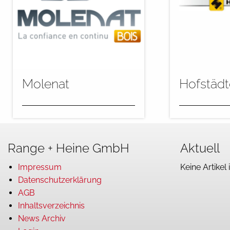
Molenat
Hofstädt
Molenat gehört zu den
Die Grundier
großen Fensterherstellern in
in lasierend
Range + Heine GmbH
Aktuell
Südfrankreich. Die Firma
Farbtönen erf
produziert in der neuen
Flutanlage „f
Impressum
Keine Artikel 
Anlage bis...
Datenschutzerklärung
AGB
Inhaltsverzeichnis
News Archiv