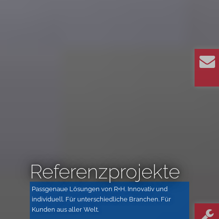
Referenzprojekte
Passgenaue Lösungen von R+H. Innovativ und
individuell. Für unterschiedliche Branchen. Für
Kunden aus aller Welt.