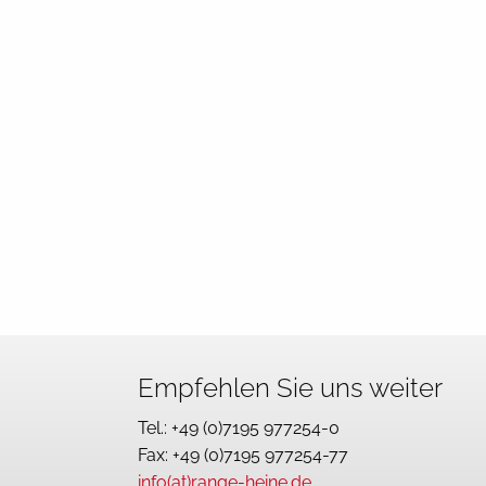
Lackieranlage für zirka 40...
mehr
Empfehlen Sie uns weiter
Tel.: +49 (0)7195 977254-0
Fax: +49 (0)7195 977254-77
info(at)range-heine.de