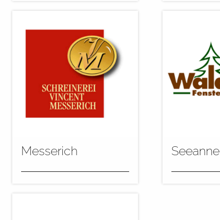
Die Grundierung von Fenstern
Im Range + H
in lasierenden und deckenden
Flutzentrum 
Farbtönen erfolgt in der
automatisch 
Flutanlage „flowcomat-M“...
grundiert. D
die...
mehr
mehr
Messerich
Seeanne
Bei der Schreinerei Vincent
In der Firma
Messerich in Luxemburg
Seeanner in 
installierten wir 2014 einen
sorgen seit 