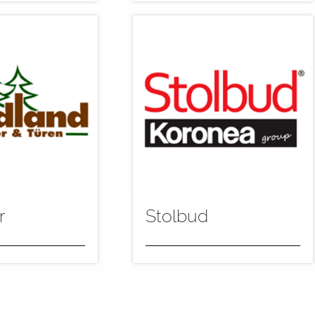
eine
Bei der Firma Nickel in
werden die Teile
Weißwasser haben wir jetzt in
imprägniert und
der zweiten Ausbaustufe die
abei kommen für
Anlage um einen...
mehr
r
Stolbud
 Waldland
Bei der Firma Stolbud in
Altfraunhofen
Polen konnten wir im Oktober
neuestem
2014 die weiterentwickelte