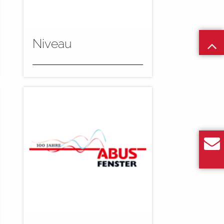
mehr
Niveau
Im Range + Heine
Flutzentrum werden die Teile
automatisch imprägniert und
grundiert. Dabei kommen für
die...
mehr