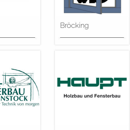
mehr
Bröcking
lmet in Polen hat
Im Flut- und Spritzkreislauf
 weiter
werden die Teile mittels eines
er neue
Power&Free Förderers durch
zur
die Applikationssysteme...
von...
mehr