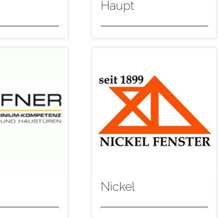
Haupt
eine
Für die Flutbeschichtung wird
werden die Teile
bei der Fa. Haupt die
grundiert. Dabei
Flutanlage flowcomat-A
ie weiße und
fürmehrere Farbtöne
eingesetzt....
mehr
Nickel