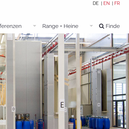
DE |
EN
|
FR
eferenzen
Range + Heine
Finde