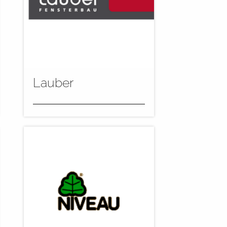
Lauber
Die Firma Gregor Lauber in
Singen hat in 2014 ihre
Fensterproduktionsanlage
um einen CMA-
Lackierroboter mit...