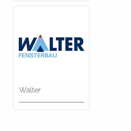
Der polnische
Fensterhersteller Pozbud
setzt seit zwei Jahren auf die
Lackieranlagenkonzepte von
Range+Heine...
mehr
Walter
Bei der Firma Walter
Fensterbau in Augsburg
nehmen wir gerade eine neue