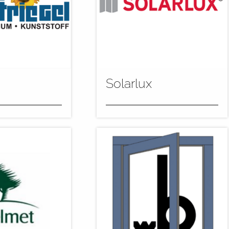
Solarlux
en Anlage haben
Solarlux, Hersteller für
pazität im
maßgeschneiderte
um 50 Prozent
Wintergärten, Glas-
 pro Tag...
Faltwände, Terrassendächer
und Fassadenlösungen,...