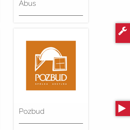
Abus
Das Flutzentrum wird
eingesetzt für die
Imprägnierung und
Grundierung von Fenstern in
lasierenden und...
mehr
Pozbud