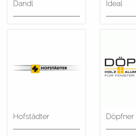
Dandl
Ideal
Die Herausforderung dieser
Im Range + H
Anlage bestand darin, auf
Flutzentrum 
einem sehr begrenzt Platz,
automatisch 
insbesondere
kommen für d
eingeschränkte...
farblose...
mehr
mehr
Hofstädter
Döpfner