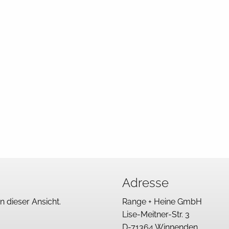
en richtigen
Einzelteilimprägnieranlage...
mehr
Adresse
in dieser Ansicht.
Range + Heine GmbH
Lise-Meitner-Str. 3
D-71364 Winnenden