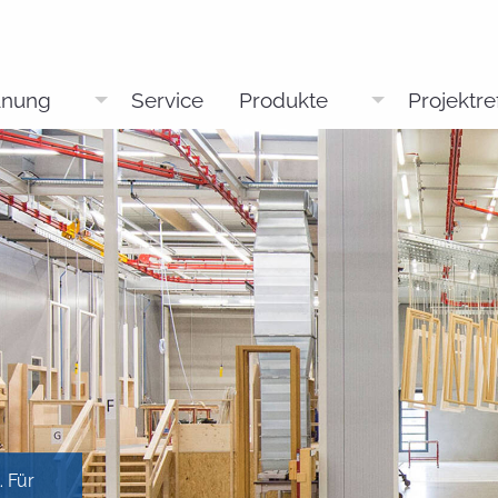
anung
Service
Produkte
Projektr
. Für