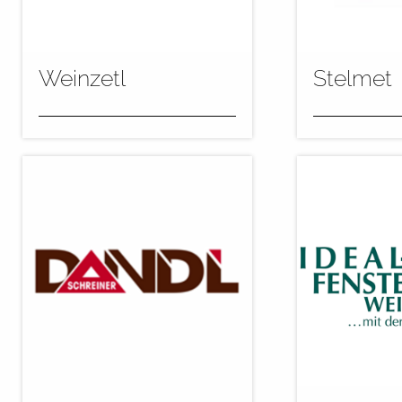
mehr
mehr
Weinzetl
Stelmet
Bei der Firma Weinzetl in der
Die Firma Ste
Nähe von Wien haben wir im
ihre Kapazität
März diesen Jahres eine neue
ausgebaut. D
Lackieranlage für...
Flutkreislauf 
Beschichtung 
mehr
mehr