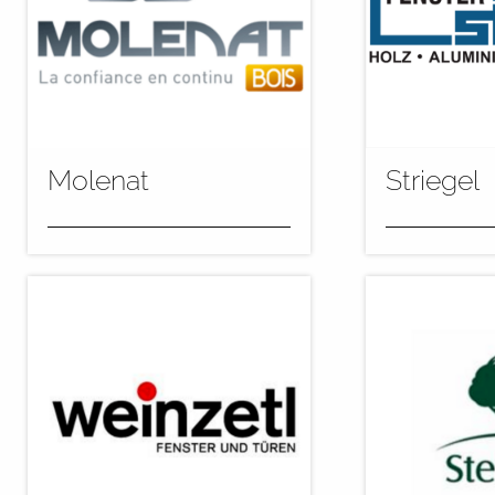
Molenat
Striegel
Molenat gehört zu den
„Mit der neu
großen Fensterherstellern in
wir unsere Ka
Südfrankreich. Die Firma
Holzbereich 
produziert in der neuen
auf 30 Fenster
Anlage bis...