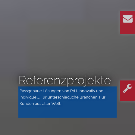
Referenzprojekte
Passgenaue Lösungen von R+H. Innovativ und
individuell. Für unterschiedliche Branchen. Für
Kunden aus aller Welt.