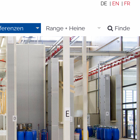
DE |
EN
|
FR
eferenzen
Range + Heine
Finde